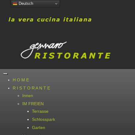
Deutsch
H O M E
R I S T O R A N T E
Innen
IM FREIEN
Terrasse
Schlosspark
Garten