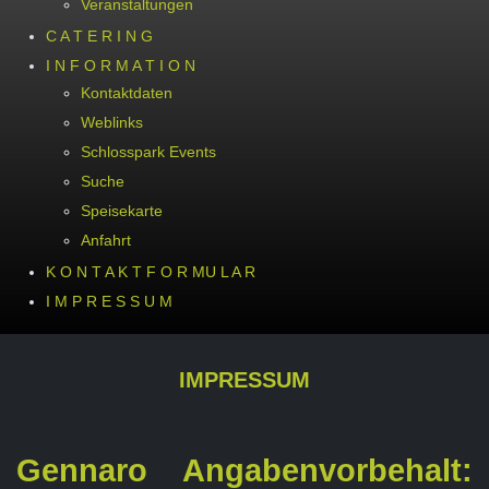
Veranstaltungen
C A T E R I N G
I N F O R M A T I O N
Kontaktdaten
Weblinks
Schlosspark Events
Suche
Speisekarte
Anfahrt
K O N T A K T F O R MU L A R
I M P R E S S U M
IMPRESSUM
Gennaro
Angabenvorbehalt: